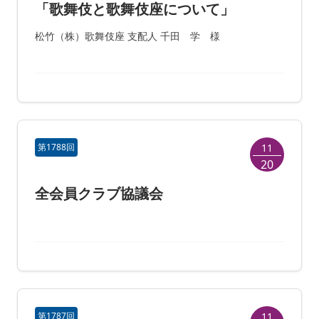
「歌舞伎と歌舞伎座について」
松竹（株）歌舞伎座 支配人 千田 学 様
第1788回
11
20
全会員クラブ協議会
第1787回
11