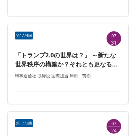
第1774回
07
31
「トランプ2.0の世界は？」 ～新たな
世界秩序の構築か？それとも更なる分
断の深化か？日本の正しい対応は？～
時事通信社 取締役 国際担当 岸田 芳樹
第1773回
07
24