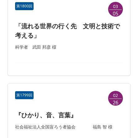
第1800回
03
05
「流れる世界の行く先 文明と技術で
考える」
科学者 武田 邦彦 様
第1799回
02
26
『ひかり、音、言葉』
社会福祉法人全国盲ろう者協会 福島 智 様