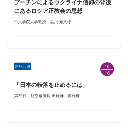
プーチンによるウクライナ信仰の背後
にあるロシア正教会の思想
中央学院大学教授 黒川 知文様
第1783回
10
16
「日本の転落を止めるには」
第29代 航空幕僚長 田母神 俊雄様