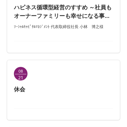
ハピネス循環型経営のすすめ ～社員も
オーナーファミリーも幸せになる事業
承継 ～幸せが循環する会社作り
ｿｰｼｬﾙｷｬﾋﾟﾀﾙﾏﾈｼﾞﾒﾝﾄ 代表取締役社長 小林 博之様
08
21
休会