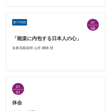
第1793回
01
08
「能楽に内包する日本人の心」
金春流能楽師 山井 綱雄 様
01
01
休会