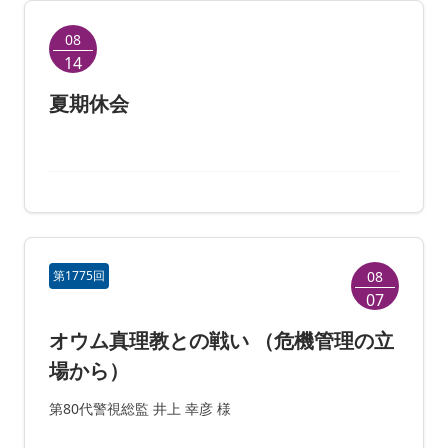
08
14
夏期休会
第1775回
08
07
オウム真理教との戦い （危機管理の立
場から）
第80代警視総監 井上 幸彦 様