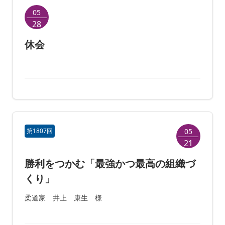
05
28
休会
第1807回
05
21
勝利をつかむ「最強かつ最高の組織づ
くり」
柔道家 井上 康生 様