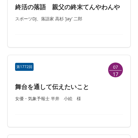
終活の落語 親父の終末てんやわんや
スポーツDJ、落語家 高杉 ’Jay’ 二郎
第1772回
07
17
舞台を通して伝えたいこと
女優・気象予報士 半井 小絵 様