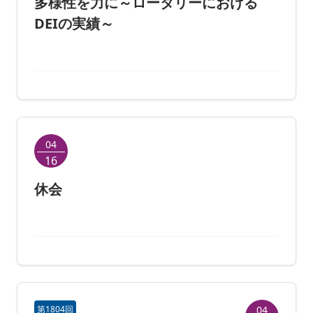
多様性を力に～ロータリーにおける
DEIの実績～
04
16
休会
第1804回
04