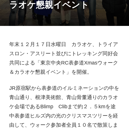
ラオケ懇親イベント
年末１２月１７日水曜日 カラオケ、トライア
スロン・アスリート並びにトレッキング同好会
共同による「東京中央RC表参道Xmasウォーク
＆カラオケ懇親イベント」を開催。
JR原宿駅から表参道のイルミネーションの中を
青山通り、根津美術館、青山骨董通りのカラオ
ケ会場であるBlimp Clibまで約２．５kmを途
中表参道ヒルズ内の光のクリスマスツリーを経
由して、ウォーク参加者全員１０名で散策しま