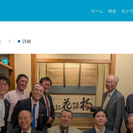
ホーム
例会
当ク
会
詳細